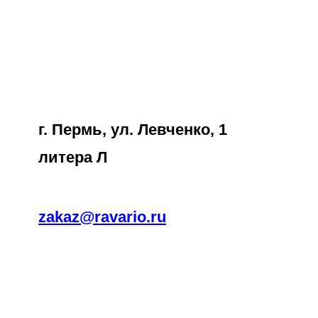
Перейти
к
содержимому
г. Пермь, ул. Левченко, 1
литера Л
zakaz@ravario.ru