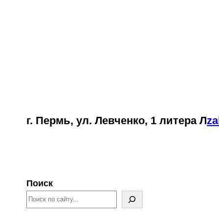
Перейти
к
содержимому
г. Пермь, ул. Левченко, 1 литера Л
za
Поиск