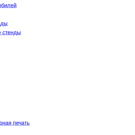
обилей
нды
 стенды
рная печать