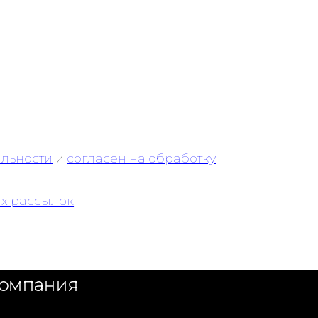
льности
и
согласен на обработку
ых рассылок
компания