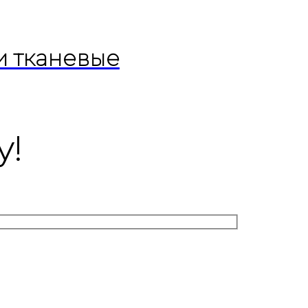
и тканевые
у!