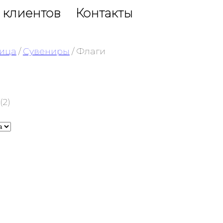
 клиентов
Контакты
ница
/
Сувениры
/ Флаги
(2)