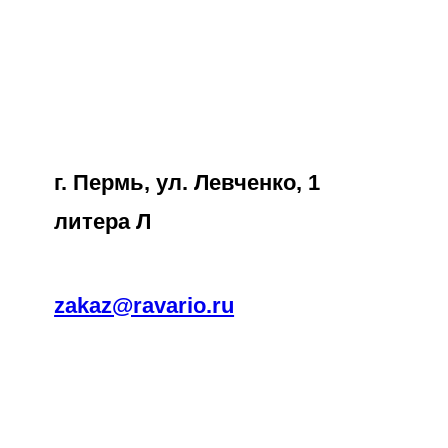
Перейти
к
содержимому
г. Пермь, ул. Левченко, 1
литера Л
zakaz@ravario.ru